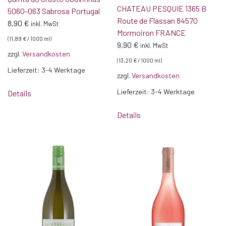
CHATEAU PESQUIE 1365 B
5060-063 Sabrosa Portugal
Route de Flassan 84570
8,90
€
inkl. MwSt
Mormoiron FRANCE
(
11,89
€
/
1000
ml
)
9,90
€
inkl. MwSt
zzgl.
Versandkosten
(
13,20
€
/
1000
ml
)
Lieferzeit:
3-4 Werktage
zzgl.
Versandkosten
Lieferzeit:
3-4 Werktage
Details
Details