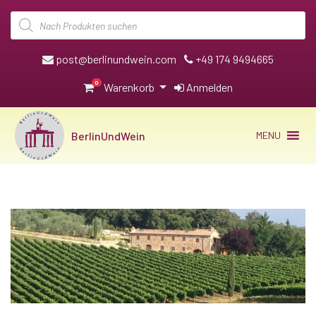
Products
search
post@berlinundwein.com
+49 174 9494665
0
Warenkorb
Anmelden
BerlinUndWein
MENU