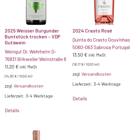
2025 Weisser Burgunder
2024 Crasto Rosé
Buntstück trocken – VDP
Quinta do Crasto Gouvinhas
Gutswein
5060-063 Sabrosa Portugal
Weingut Dr. Wehrheim D-
13,50
€
inkl. MwSt
76831 Birkweiler Weinstraße 8
(
18,17
€
/
1000
ml
)
11,20
€
inkl. MwSt
zzgl.
Versandkosten
(
14,93
€
/
1000
ml
)
Lieferzeit:
3-4 Werktage
zzgl.
Versandkosten
Lieferzeit:
3-4 Werktage
Details
Details