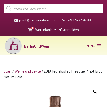
Products
search
post@berlinundwein.com
+49 174 9494665
0
Warenkorb
Anmelden
BerlinUndWein
MENU
Start
/
Weine und Sekte
/ 2018 Teufelspfad Prestige Pinot Brut
Nature Sekt