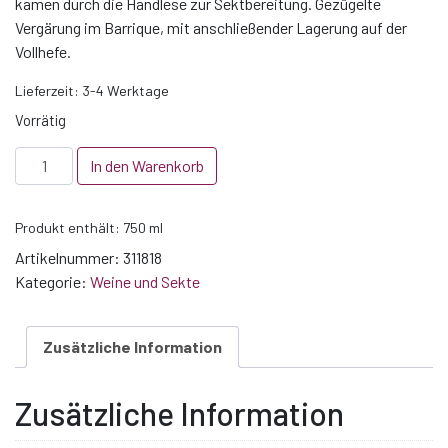
kamen durch die Handlese zur Sektbereitung. Gezügelte
Vergärung im Barrique, mit anschließender Lagerung auf der
Vollhefe.
Lieferzeit:
3-4 Werktage
Vorrätig
2018
In den Warenkorb
Teufelspfad
Prestige
Produkt enthält: 750
ml
Pinot
Brut
Artikelnummer:
311818
Nature
Kategorie:
Weine und Sekte
Sekt
Menge
Zusätzliche Information
Zusätzliche Information