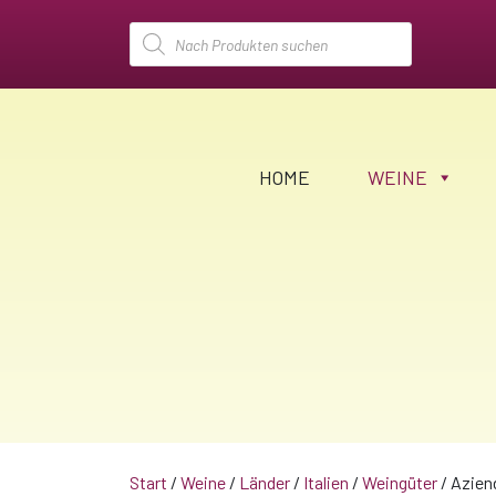
Products
search
HOME
WEINE
Start
/
Weine
/
Länder
/
Italien
/
Weingüter
/ Azien