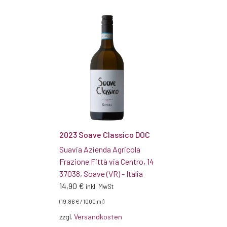
2023 Soave Classico DOC
Suavia Azienda Agricola
Frazione Fittà via Centro, 14
37038, Soave (VR) - Italia
14,90
€
inkl. MwSt
(
19,86
€
/
1000
ml
)
zzgl.
Versandkosten