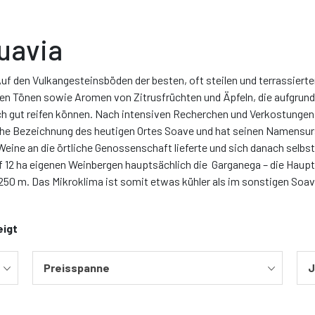
uavia
uf den Vulkangesteinsböden der besten, oft steilen und terrassiert
n Tönen sowie Aromen von Zitrusfrüchten und Äpfeln, die aufgrund 
ch gut reifen können. Nach intensiven Recherchen und Verkostungen 
iche Bezeichnung des heutigen Ortes Soave und hat seinen Namensurs
Weine an die örtliche Genossenschaft lieferte und sich danach selb
 12 ha eigenen Weinbergen hauptsächlich die Garganega – die Haupt
0 m. Das Mikroklima ist somit etwas kühler als im sonstigen Soave
eigt
Preisspanne
J