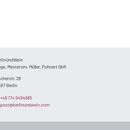
rlinUndWein
uge, Mesterom, Müller, Pohnert GbR
scherstr. 28
597 Berlin
+49 174 9494665
post@berlinundwein.com