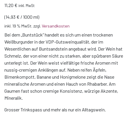
11,20
€
inkl. MwSt
(
14,93
€
/
1000
ml
)
inkl. 19 % MwSt.
zzgl.
Versandkosten
Bei dem „Buntstück“ handelt es sich um einen trockenen
Weißburgunder in der VDP-Gutsweinqualität, der im
Wesentlichen auf Buntsandstein angebaut wird. Der Wein hat
Schmelz, der von einer nicht zu starken, aber spürbaren Säure
unterlegt ist. Der Wein weist vielfältige frische Aromen mit
nussig-cremigen Anklängen auf. Neben reifen Äpfeln,
Birnenkompott, Banane und Honigmelone zeigt die Nase
mineralische Aromen und einen Hauch von Rhabarber. Am
Gaumen fast schon cremige Konsistenz, würzige Akzente,
Mineralik.
Grosser Trinkspass und mehr als nur ein Alltagswein.