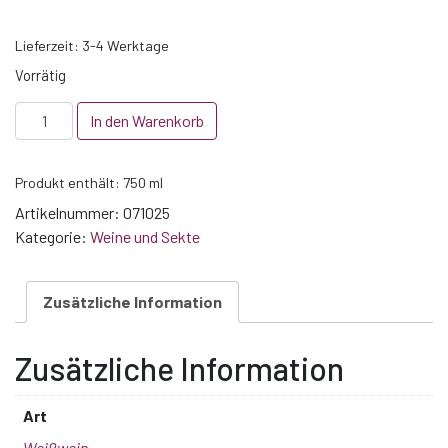
Lieferzeit:
3-4 Werktage
Vorrätig
2025
In den Warenkorb
Weisser
Burgunder
Produkt enthält: 750
ml
Buntstück
trocken
Artikelnummer:
071025
-
Kategorie:
Weine und Sekte
VDP
Gutswein
Zusätzliche Information
Menge
Zusätzliche Information
Art
Weißwein