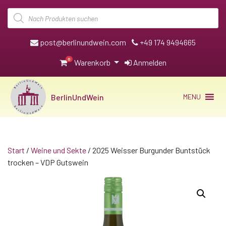
Products
search
post@berlinundwein.com
+49 174 9494665
0
Warenkorb
Anmelden
BerlinUndWein
MENU
Start
/
Weine und Sekte
/ 2025 Weisser Burgunder Buntstück
trocken – VDP Gutswein