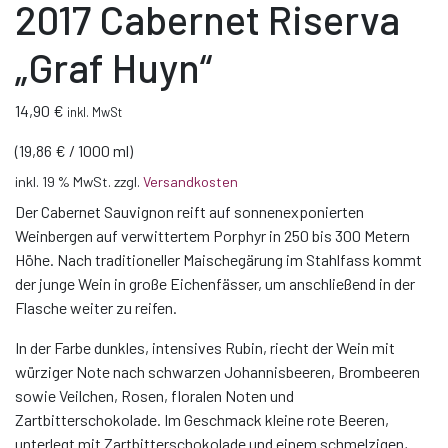
2017 Cabernet Riserva
„Graf Huyn“
14,90
€
inkl. MwSt
(
19,86
€
/
1000
ml
)
inkl. 19 % MwSt.
zzgl.
Versandkosten
Der Cabernet Sauvignon reift auf sonnenexponierten
Weinbergen auf verwittertem Porphyr in 250 bis 300 Metern
Höhe. Nach traditioneller Maischegärung im Stahlfass kommt
der junge Wein in große Eichenfässer, um anschließend in der
Flasche weiter zu reifen.
In der Farbe dunkles, intensives Rubin, riecht der Wein mit
würziger Note nach schwarzen Johannisbeeren, Brombeeren
sowie Veilchen, Rosen, floralen Noten und
Zartbitterschokolade. Im Geschmack kleine rote Beeren,
unterlegt mit Zartbitterschokolade und einem schmelzigen,