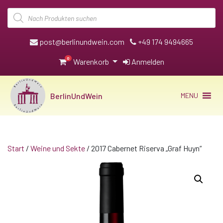
Products
search
post@berlinundwein.com
+49 174 9494665
0
Warenkorb
Anmelden
BerlinUndWein
MENU
Start
/
Weine und Sekte
/ 2017 Cabernet Riserva „Graf Huyn“