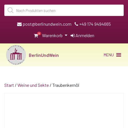
Products
search
post@berlinundwein.com
+49 174 9494665
0
Warenkorb
Anmelden
BerlinUndWein
MENU
Start
/
Weine und Sekte
/ Traubenkernöl