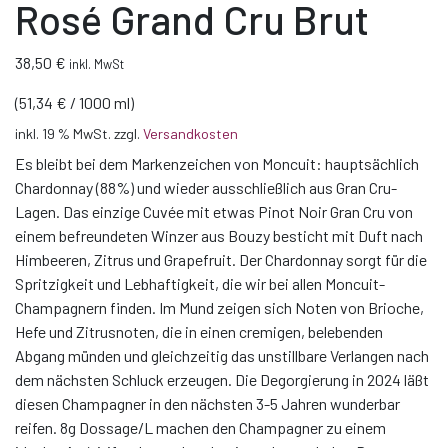
Rosé Grand Cru Brut
38,50
€
inkl. MwSt
(
51,34
€
/
1000
ml
)
inkl. 19 % MwSt.
zzgl.
Versandkosten
Es bleibt bei dem Markenzeichen von Moncuit: hauptsächlich
Chardonnay (88%) und wieder ausschließlich aus Gran Cru-
Lagen. Das einzige Cuvée mit etwas Pinot Noir Gran Cru von
einem befreundeten Winzer aus Bouzy besticht mit Duft nach
Himbeeren, Zitrus und Grapefruit. Der Chardonnay sorgt für die
Spritzigkeit und Lebhaftigkeit, die wir bei allen Moncuit-
Champagnern finden. Im Mund zeigen sich Noten von Brioche,
Hefe und Zitrusnoten, die in einen cremigen, belebenden
Abgang münden und gleichzeitig das unstillbare Verlangen nach
dem nächsten Schluck erzeugen. Die Degorgierung in 2024 läßt
diesen Champagner in den nächsten 3-5 Jahren wunderbar
reifen. 8g Dossage/L machen den Champagner zu einem