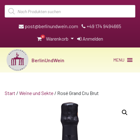
Products
search
post@berlinundwein.com
+49 174 9494665
0
Warenkorb
Anmelden
BerlinUndWein
MENU
Start
/
Weine und Sekte
/ Rosé Grand Cru Brut