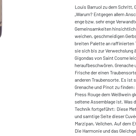
Louis Barruol zu dem Schritt,
„Warum? Entgegen allem Ansche
enge bzw. sehr enge Verwandte.
Gemeinsamkeiten hinsichtlich i
weichen, geschmeidigen Gerbst
breiten Palette an raffinierten
sie sich bis zur Verwechslung a
Gigondas von Saint Cosme leic
heraufbeschwören. Grenache 
Frische der einen Traubensorte
anderen Traubensorte. Es ist 
Grenache und Pinot zu finden: 
Press Rouge dem Weißwein glei
seltene Assemblage ist. Was di
Technik fortgeführt: Diese Me
und samtige Seite dieser Cuvé
Marzipan, Veilchen. Auf dem Eti
Die Harmonie und das Gleichg