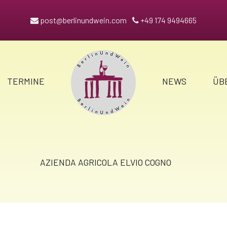
post@berlinundwein.com
+49 174 9494665
TERMINE
NEWS
ÜB
AZIENDA AGRICOLA ELVIO COGNO