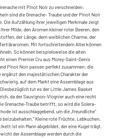
 Grenache mit Pinot Noir zu verschneiden:
in sind die Grenache- Traube und der Pinot Noir
 Die Aufzählung ihrer jeweiligen Merkmale zeigt
hrer Milde, den Aromen kleiner roter Beeren, den
offen, der Länge, dem weiblichen Charme, der
 Tertiäraromen. Mit fortschreitendem Alter können
̈hneln. So können beispielsweise die alten
ht einen Premier Cru aus Morey-Saint-Denis
und Pinot Noir passen perfekt zusammen: die
 ergänzt den majestätischen Charakter der
schwierig, auf dem Markt eine Assemblage aus
Diesbezüglich tut es der Little James Basket
ch, da der Sauvignon-Viognier auch eine recht
e Grenache-Traube betrifft, so wird die Solera-
thode ist ausschlaggebend, um die „freundliche”
e beizubehalten.“ Kleine rote Früchte, Lebkuchen,
kett ist ein Mann abgebildet, der eine Kugel trägt.
ewicht der Assemblage werden durch die