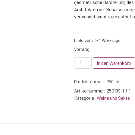
geometrische Darstellung des 
Architekten der Renaissance, 
verwendet wurde, um ästhetisc
Lieferzeit:
3-4 Werktage
Vorrätig
Micro
In den Warenkorb
Cosme
rouge
Produkt enthält: 750
ml
Menge
Artikelnummer:
250199-1-1-1
Kategorie:
Weine und Sekte