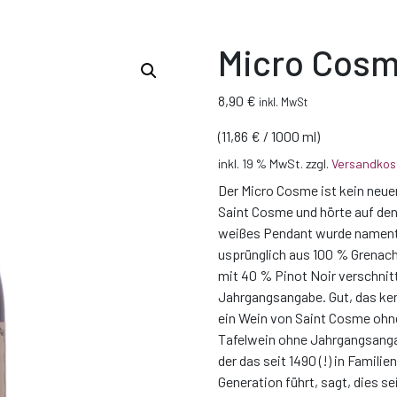
Micro Cosm
8,90
€
inkl. MwSt
(
11,86
€
/
1000
ml
)
inkl. 19 % MwSt.
zzgl.
Versandkos
Der Micro Cosme ist kein neuer
Saint Cosme und hörte auf den
weißes Pendant wurde namentl
usprünglich aus 100 % Grenac
mit 40 % Pinot Noir verschnitt
Jahrgangsangabe. Gut, das k
ein Wein von Saint Cosme ohne
Tafelwein ohne Jahrgangsangab
der das seit 1490 (!) in Famili
Generation führt, sagt, dies sei 