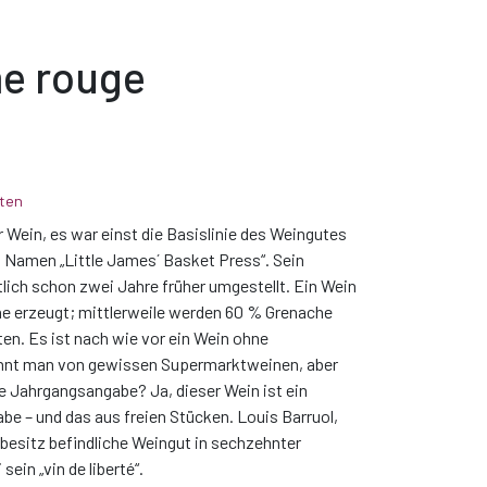
e rouge
ten
 Wein, es war einst die Basislinie des Weingutes
 Namen „Little James´ Basket Press“. Sein
ich schon zwei Jahre früher umgestellt. Ein Wein
he erzeugt; mittlerweile werden 60 % Grenache
en. Es ist nach wie vor ein Wein ohne
ennt man von gewissen Supermarktweinen, aber
 Jahrgangsangabe? Ja, dieser Wein ist ein
e – und das aus freien Stücken. Louis Barruol,
enbesitz befindliche Weingut in sechzehnter
sein „vin de liberté“.