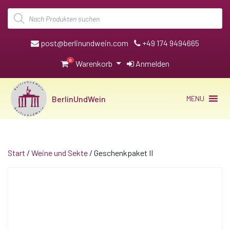
Products
search
post@berlinundwein.com
+49 174 9494665
0
Warenkorb
Anmelden
BerlinUndWein
MENU
Start
/
Weine und Sekte
/ Geschenkpaket II