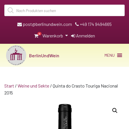
Products
search
post@berlinundwein.com
+49 174 9494665
0
Warenkorb
Anmelden
BerlinUndWein
MENU
Start
/
Weine und Sekte
/ Quinta do Crasto Touriga Nacional
2015