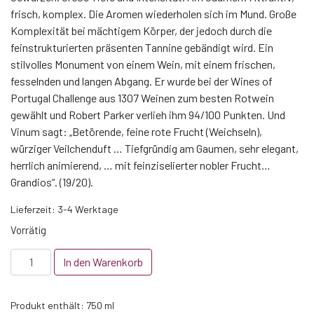
frisch, komplex. Die Aromen wiederholen sich im Mund. Große
Komplexität bei mächtigem Körper, der jedoch durch die
feinstrukturierten präsenten Tannine gebändigt wird. Ein
stilvolles Monument von einem Wein, mit einem frischen,
fesselnden und langen Abgang. Er wurde bei der Wines of
Portugal Challenge aus 1307 Weinen zum besten Rotwein
gewählt und Robert Parker verlieh ihm 94/100 Punkten. Und
Vinum sagt: „Betörende, feine rote Frucht (Weichseln),
würziger Veilchenduft … Tiefgründig am Gaumen, sehr elegant,
herrlich animierend, … mit feinziselierter nobler Frucht…
Grandios“. (19/20).
Lieferzeit:
3-4 Werktage
Vorrätig
Quinta
In den Warenkorb
do
Crasto
Produkt enthält: 750
ml
Touriga