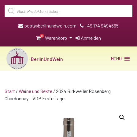
Products
search
post@berlinundwein.com
+49 174 9494665
0
Warenkorb
Anmelden
BerlinUndWein
MENU
Start
/
Weine und Sekte
/ 2024 Birkweiler Rosenberg
Chardonnay – VDP.Erste Lage