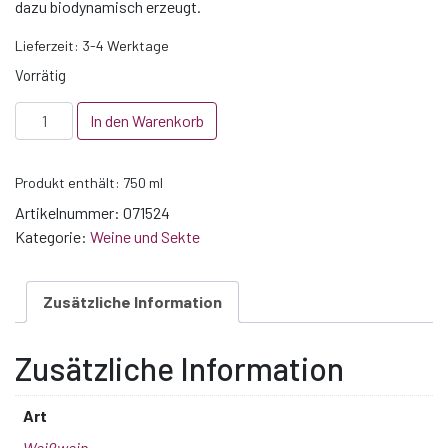
dazu biodynamisch erzeugt.
Lieferzeit:
3-4 Werktage
Vorrätig
2024
In den Warenkorb
Birkweiler
Rosenberg
Produkt enthält: 750
ml
Chardonnay
-
Artikelnummer:
071524
VDP.Erste
Kategorie:
Weine und Sekte
Lage
Menge
Zusätzliche Information
Zusätzliche Information
Art
Weißwein