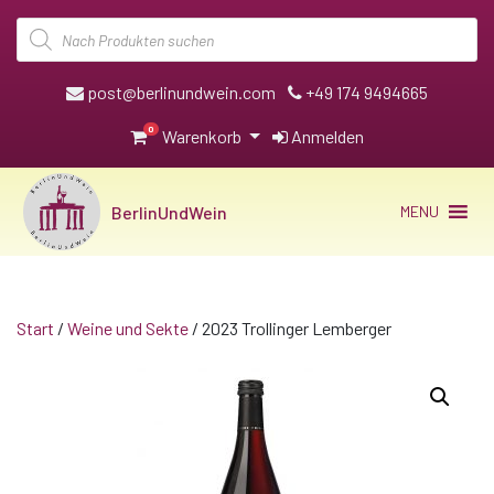
Products
search
post@berlinundwein.com
+49 174 9494665
0
Warenkorb
Anmelden
BerlinUndWein
MENU
Start
/
Weine und Sekte
/ 2023 Trollinger Lemberger