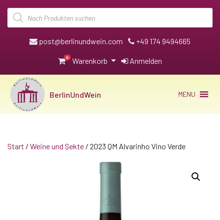
Products
search
post@berlinundwein.com
+49 174 9494665
0
Warenkorb
Anmelden
BerlinUndWein
MENU
Start
/
Weine und Sekte
/ 2023 QM Alvarinho Vino Verde