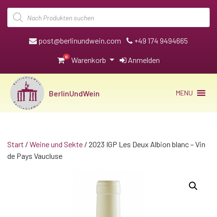
Products
search
post@berlinundwein.com
+49 174 9494665
0
Warenkorb
Anmelden
BerlinUndWein
MENU
Start
/
Weine und Sekte
/ 2023 IGP Les Deux Albion blanc – Vin
de Pays Vaucluse