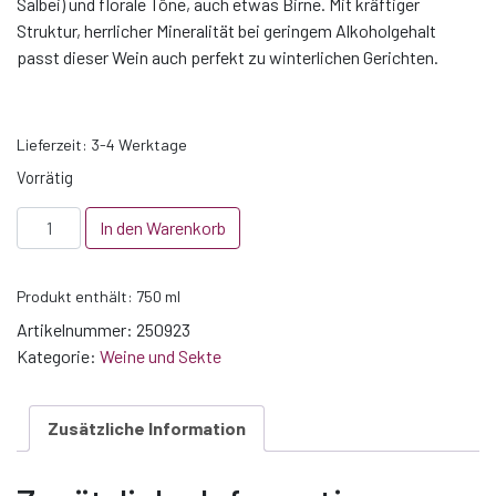
Salbei) und florale Töne, auch etwas Birne. Mit kräftiger
Struktur, herrlicher Mineralität bei geringem Alkoholgehalt
passt dieser Wein auch perfekt zu winterlichen Gerichten.
Lieferzeit:
3-4 Werktage
Vorrätig
2023
In den Warenkorb
IGP
Les
Produkt enthält: 750
ml
Deux
Albion
Artikelnummer:
250923
blanc
Kategorie:
Weine und Sekte
-
Vin
Zusätzliche Information
de
Pays
Vaucluse