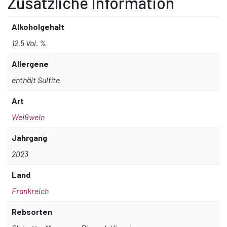
Zusätzliche Information
Menge
Alkoholgehalt
12,5 Vol. %
Allergene
enthält Sulfite
Art
Weißwein
Jahrgang
2023
Land
Frankreich
Rebsorten