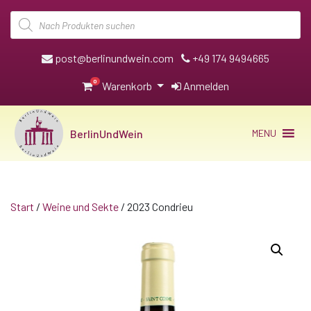
Products
search
post@berlinundwein.com
+49 174 9494665
0
Warenkorb
Anmelden
BerlinUndWein
MENU
Start
/
Weine und Sekte
/ 2023 Condrieu