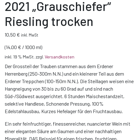
2021 „Grauschiefer“
Riesling trocken
10,50
€
inkl. MwSt
(
14,00
€
/
1000
ml
)
inkl. 19 % MwSt.
zzgl.
Versandkosten
Der Grossteil der Trauben stammen aus dem Erdener
Herrenberg (250-300m N.N.) und ein kleinerer Teil aus dem
Erdener Treppchen (100-150m N.N.). Die Steillagen weisen eine
Hangneigung von 30 bis zu 60 Grad auf und sind nach
Süd-/Südwest ausgerichtet. 6 Stunden Maischestandzeit,
selektive Handlese, Schonende Pressung, 100%
Edelstahlausbau, Kurzes Hefelager für den Fruchtausbau.
Ein sehr feinfruchtiger, finessenreicher, nuancierter Wein mit
einer eleganten Säure am Gaumen und einer nachhaltigen
Mineralität. DAS Beispiel für einen frischen, fruchtigen,