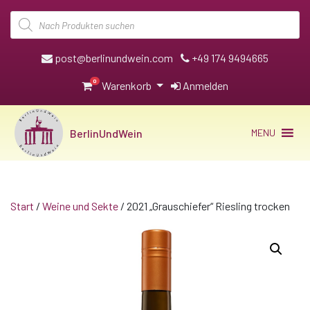
Products
search
post@berlinundwein.com
+49 174 9494665
0
Warenkorb
Anmelden
BerlinUndWein
MENU
Start
/
Weine und Sekte
/ 2021 „Grauschiefer“ Riesling trocken