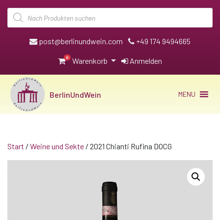
Products
search
post@berlinundwein.com
+49 174 9494665
0
Warenkorb
Anmelden
BerlinUndWein
MENU
Start
/
Weine und Sekte
/ 2021 Chianti Rufina DOCG