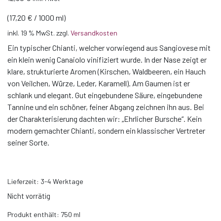
(
17,20
€
/
1000
ml
)
inkl. 19 % MwSt.
zzgl.
Versandkosten
Ein typischer Chianti, welcher vorwiegend aus Sangiovese mit
ein klein wenig Canaiolo vinifiziert wurde. In der Nase zeigt er
klare, strukturierte Aromen (Kirschen, Waldbeeren, ein Hauch
von Veilchen, Würze, Leder, Karamell). Am Gaumen ist er
schlank und elegant. Gut eingebundene Säure, eingebundene
Tannine und ein schöner, feiner Abgang zeichnen ihn aus. Bei
der Charakterisierung dachten wir: „Ehrlicher Bursche“. Kein
modern gemachter Chianti, sondern ein klassischer Vertreter
seiner Sorte.
Lieferzeit:
3-4 Werktage
Nicht vorrätig
Produkt enthält: 750
ml