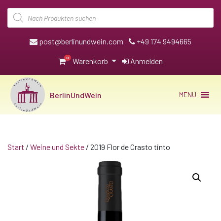
Products
search
post@berlinundwein.com
+49 174 9494665
0
Warenkorb
Anmelden
BerlinUndWein
MENU
Start
/
Weine und Sekte
/ 2019 Flor de Crasto tinto