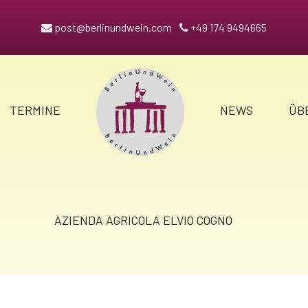
post@berlinundwein.com
+49 174 9494665
TERMINE
NEWS
ÜB
AZIENDA AGRICOLA ELVIO COGNO