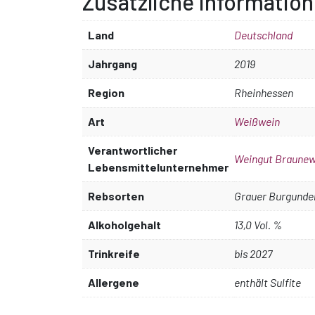
Zusätzliche Information
Land
Deutschland
Jahrgang
2019
Region
Rheinhessen
Art
Weißwein
Verantwortlicher
Weingut Braunew
Lebensmittelunternehmer
Rebsorten
Grauer Burgunde
Alkoholgehalt
13,0 Vol. %
Trinkreife
bis 2027
Allergene
enthält Sulfite