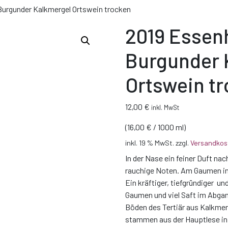
Burgunder Kalkmergel Ortswein trocken
2019 Essen
Burgunder 
Ortswein t
12,00
€
inkl. MwSt
(
16,00
€
/
1000
ml
)
inkl. 19 % MwSt.
zzgl.
Versandkos
In der Nase ein feiner Duft nac
rauchige Noten. Am Gaumen int
Ein kräftiger, tiefgründiger u
Gaumen und viel Saft im Abgan
Böden des Tertiär aus Kalkmer
stammen aus der Hauptlese in 