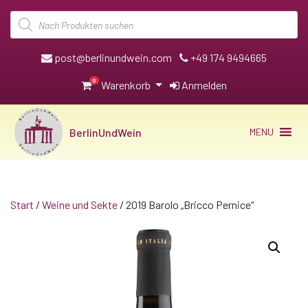
Products
search
post@berlinundwein.com
+49 174 9494665
0
Warenkorb
Anmelden
BerlinUndWein
MENU
Start
/
Weine und Sekte
/ 2019 Barolo „Bricco Pernice“