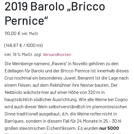
2019 Barolo „Bricco
Pernice“
110,00
€
inkl. MwSt
(
146,67
€
/
1000
ml
)
inkl. 19 % MwSt.
zzgl.
Versandkosten
Die Weinberge namens „Ravera“ in Novello gehören zu den
Edellagen für Barolo und der Bricco Pernice ist innerhalb dieses
Crus nochmal ein besonderes Juwel. Benannt ist die Lage nach
einem Felsen, auf dem Rebhühner ihre Nester bauten. Der
Nebbiolo wächste hier auf einer Höhe von 320 m in
hauptsächlich südlicher Ausrichtung. Wie alle Weine bei Cogno
wird auch dieser Wein selbstverständlich im piemontesischen
Sinne traditionell ausgebaut, d.h. die Weine reifen nicht in
Barriques, sondern in diesem Fall für 24 Monate in 25 – 30 hl
großen slavonischen Eichenfässern. Es wurden
nur 5000