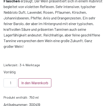
Flaschen
erzeugt. Der Wein präsentiert sich in einem Rubinrot
begleitet von violetten Reflexen.
Sehr intensiver, typischer
Nebbiolo Duft, Lavendel, Rosen, Pflaumen, Kirschen,
Johannisbeeren, Pfeffer, Anis und Orangenzesten. Ein sehr
feiner Barolo, der aber im Hintergrund mit einer typischen,
kraftvollen Säure und präsenten Tanninen auch seine
Lagerfähigkeit andeutet.
Reichhaltige, aber feine geschliffene
Tannine versprechen dem Wein eine große Zukunft. Ganz
großer Wein!
Lieferzeit:
3-4 Werktage
Vorrätig
2019
In den Warenkorb
Barolo
"Bricco
Produkt enthält: 750
ml
Pernice"
Menge
Artikelnummer:
300419