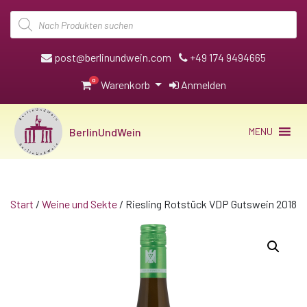
Products
search
post@berlinundwein.com
+49 174 9494665
0
Warenkorb
Anmelden
BerlinUndWein
MENU
Start
/
Weine und Sekte
/ Riesling Rotstück VDP Gutswein 2018