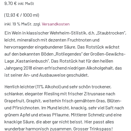
9,70
€
inkl. MwSt
(
12,93
€
/
1000
ml
)
inkl. 19 % MwSt.
zzgl.
Versandkosten
Ein Wein in klassischer Wehrheim-Stilistik, d.h. „Staubtrocken“,
leicht, mineralisch mit dezenten Fruchtnoten und
hervorragender eingebundener Säure. Das Rotstück wächst
auf den bekannten Böden „Rotliegendes“ der Großen-Gewächs-
Lage „Kastanienbusch“. Das Rotstück hat für den heißen
Jahrgang 2018 einen erfrischend niedrigen Alkoholgehalt, das
ist seiner An- und Ausbauweise geschuldet.
Herrlich leichter (11% Alkohol) und sehr schön trockener,
schlanker, eleganter Riesling mit frischer Zitrusnase nach
Grapefruit, Graphit, weiterhin frisch gemähtem Gras, Blüten-
und Pfirsichnoten. Im Mund leicht, knackig, sehr viel Saft nach
grünem Apfel und etwas Pflaume. Mittlerer Schmelz und eine
knackige Säure, die aber gar nicht beisst. Hier passt alles
wunderbar harmonisch zusammen. Grosser Trinkspass!