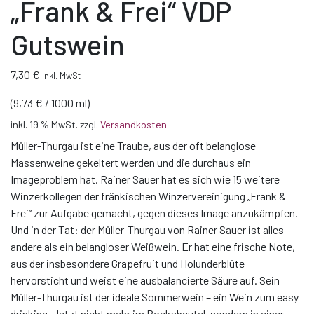
„Frank & Frei“ VDP
Gutswein
7,30
€
inkl. MwSt
(
9,73
€
/
1000
ml
)
inkl. 19 % MwSt.
zzgl.
Versandkosten
Müller-Thurgau ist eine Traube, aus der oft belanglose
Massenweine gekeltert werden und die durchaus ein
Imageproblem hat. Rainer Sauer hat es sich wie 15 weitere
Winzerkollegen der fränkischen Winzervereinigung „Frank &
Frei“ zur Aufgabe gemacht, gegen dieses Image anzukämpfen.
Und in der Tat: der Müller-Thurgau von Rainer Sauer ist alles
andere als ein belangloser Weißwein. Er hat eine frische Note,
aus der insbesondere Grapefruit und Holunderblüte
hervorsticht und weist eine ausbalancierte Säure auf. Sein
Müller-Thurgau ist der ideale Sommerwein – ein Wein zum easy
drinking. Jetzt nicht mehr im Bocksbeutel, sondern in einer