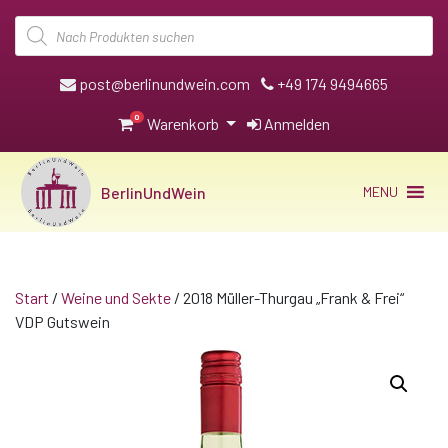
Products
search
post@berlinundwein.com
+49 174 9494665
0
Warenkorb
Anmelden
BerlinUndWein
MENU
Start
/
Weine und Sekte
/ 2018 Müller-Thurgau „Frank & Frei“
VDP Gutswein