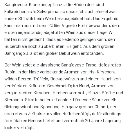
Sangiovese-Klone angepflanzt. Die Böden dort sind
kalkreicher als in Selvapiana, so dass sich auch eine etwas
andere Stilistik beim Wein herausgebildet hat. Das Ergebnis
kann man nun mit dem 2016er Vigneto Erchi bewundern, dem
ersten eigenständig abgefüllten Wein aus dieser Lage. Wir
hätten nicht gedacht, dass es Federico gelingen kann, den
Bucerchiale noch zu überbieten. Es geht. Aus dem großen
Jahrgang 2016 ist ein großer Debütwein entstanden.
Der Wein zeigt die klassische Sangiovese-Farbe, tiefes rotes
Rubin. In der Nase verlockende Aromen von Iris, Kirschen,
wilden Beeren, Trüffeln, Backgewürzen und einem Hauch von
zerdrückten Kräutern. Geschmeidig im Mund, Aromen von
zerquetschten Kirschen, Himbeerkompott, Minze, Pfeffer und
Sternanis. Straffe polierte Tannine. Dienende Säure verleiht
Gleichgewicht und Spannung. Ein ganz grosser Chianti, der
noch etwas Zeit bis zur vollen Reife benötigt, dafür allerdings
formidablen Genuss bietet und vermutlich 20 Jahre Lagerung
locker verträgt.