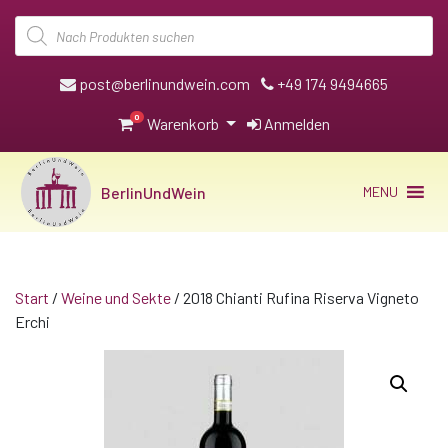
Products
search
post@berlinundwein.com
+49 174 9494665
0
Warenkorb
Anmelden
BerlinUndWein
MENU
Start
/
Weine und Sekte
/ 2018 Chianti Rufina Riserva Vigneto
Erchi