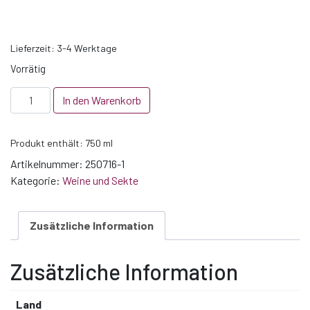
Lieferzeit:
3-4 Werktage
Vorrätig
2018
In den Warenkorb
Chianti
Rufina
Produkt enthält: 750
ml
Riserva
Vigneto
Artikelnummer:
250716-1
Erchi
Kategorie:
Weine und Sekte
Menge
Zusätzliche Information
Zusätzliche Information
Land