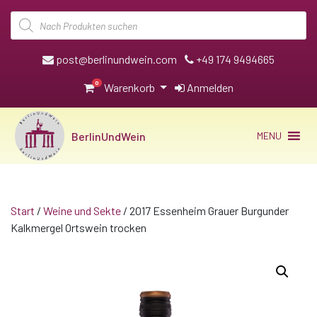
Products
search
post@berlinundwein.com
+49 174 9494665
0
Warenkorb
Anmelden
BerlinUndWein
MENU
Start
/
Weine und Sekte
/ 2017 Essenheim Grauer Burgunder
Kalkmergel Ortswein trocken