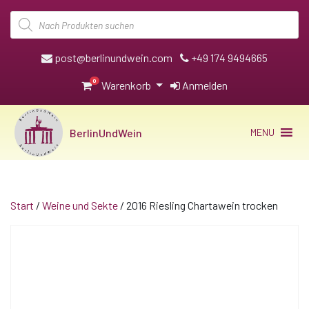
Products
search
post@berlinundwein.com
+49 174 9494665
0
Warenkorb
Anmelden
BerlinUndWein
MENU
Start
/
Weine und Sekte
/ 2016 Riesling Chartawein trocken