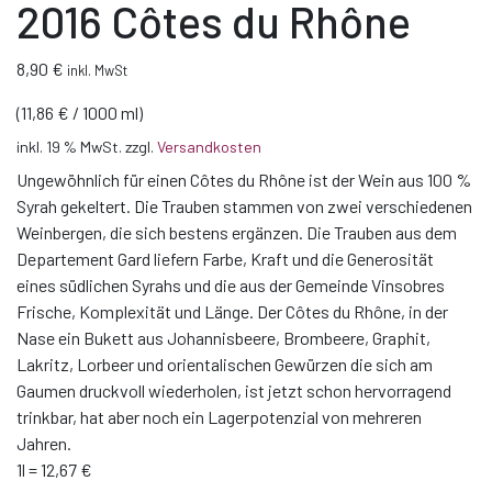
2016 Côtes du Rhône
8,90
€
inkl. MwSt
(
11,86
€
/
1000
ml
)
inkl. 19 % MwSt.
zzgl.
Versandkosten
Ungewöhnlich für einen Côtes du Rhône ist der Wein aus 100 %
Syrah gekeltert. Die Trauben stammen von zwei verschiedenen
Weinbergen, die sich bestens ergänzen. Die Trauben aus dem
Departement Gard liefern Farbe, Kraft und die Generosität
eines südlichen Syrahs und die aus der Gemeinde Vinsobres
Frische, Komplexität und Länge. Der Côtes du Rhône, in der
Nase ein Bukett aus Johannisbeere, Brombeere, Graphit,
Lakritz, Lorbeer und orientalischen Gewürzen die sich am
Gaumen druckvoll wiederholen, ist jetzt schon hervorragend
trinkbar, hat aber noch ein Lagerpotenzial von mehreren
Jahren.
1l = 12,67 €