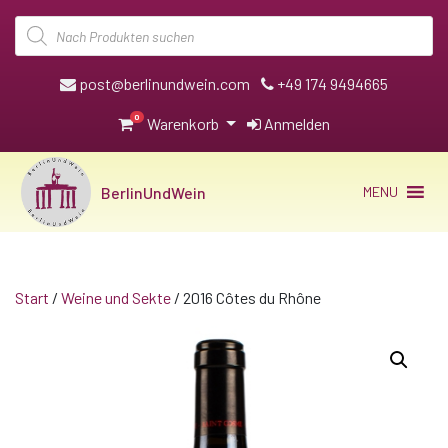
Products
search
post@berlinundwein.com
+49 174 9494665
0
Warenkorb
Anmelden
BerlinUndWein
MENU
Start
/
Weine und Sekte
/ 2016 Côtes du Rhône