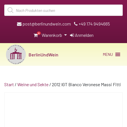
Products
search
post@berlinundwein.com
+49 174 9494665
0
Warenkorb
Anmelden
BerlinUndWein
MENU
Start
/
Weine und Sekte
/ 2012 IGT Bianco Veronese Massi Fitti