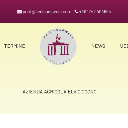
post@berlinundwein.com
+49 174 9494665
TERMINE
NEWS
ÜB
AZIENDA AGRICOLA ELVIO COGNO