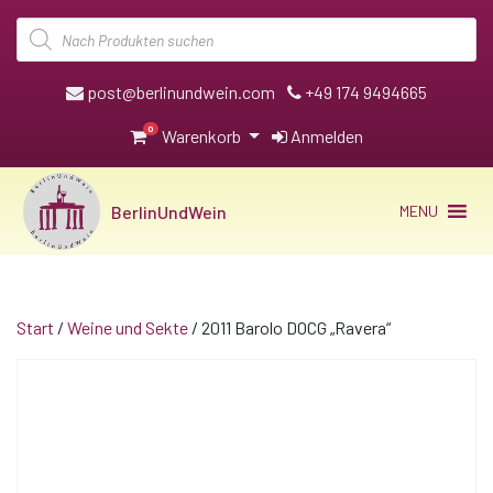
Products
search
post@berlinundwein.com
+49 174 9494665
0
Warenkorb
Anmelden
BerlinUndWein
MENU
Start
/
Weine und Sekte
/ 2011 Barolo DOCG „Ravera“