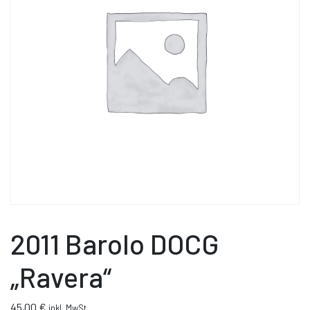
2011 Barolo DOCG
„Ravera“
45,00
€
inkl. MwSt