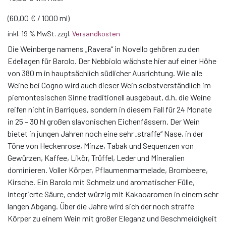
(
60,00
€
/
1000
ml
)
inkl. 19 % MwSt.
zzgl.
Versandkosten
Die Weinberge namens „Ravera“ in Novello gehören zu den
Edellagen für Barolo. Der Nebbiolo wächste hier auf einer Höhe
von 380 m in hauptsächlich südlicher Ausrichtung. Wie alle
Weine bei Cogno wird auch dieser Wein selbstverständlich im
piemontesischen Sinne traditionell ausgebaut, d.h. die Weine
reifen nicht in Barriques, sondern in diesem Fall für 24 Monate
in 25 – 30 hl großen slavonischen Eichenfässern. Der Wein
bietet in jungen Jahren noch eine sehr „straffe“ Nase, in der
Töne von Heckenrose, Minze, Tabak und Sequenzen von
Gewürzen, Kaffee, Likör, Trüffel, Leder und Mineralien
dominieren. Voller Körper, Pflaumenmarmelade, Brombeere,
Kirsche. Ein Barolo mit Schmelz und aromatischer Fülle,
integrierte Säure, endet würzig mit Kakaoaromen in einem sehr
langen Abgang. Über die Jahre wird sich der noch straffe
Körper zu einem Wein mit großer Eleganz und Geschmeidigkeit