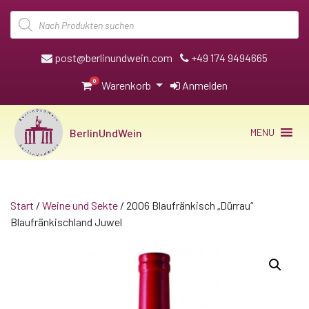
Products
search
post@berlinundwein.com
+49 174 9494665
0
Warenkorb
Anmelden
BerlinUndWein
MENU
Start
/
Weine und Sekte
/ 2006 Blaufränkisch „Dürrau“
Blaufränkischland Juwel